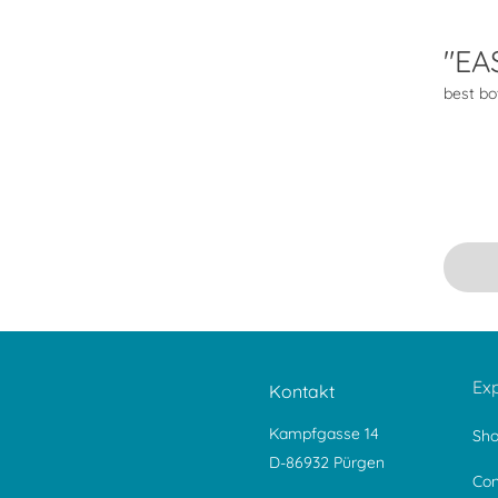
"EA
​best bo
Ex
Kontakt
Kampfgasse 14
Sh
D-86932 Pürgen
Con