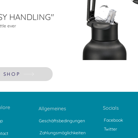
SY HANDLING"
ttle ever
SHOP
plore
Socials
Allgemeines
Facebook
op
Geschäftsbedingungen
Twitter
Zahlungsmöglichkeiten
tact