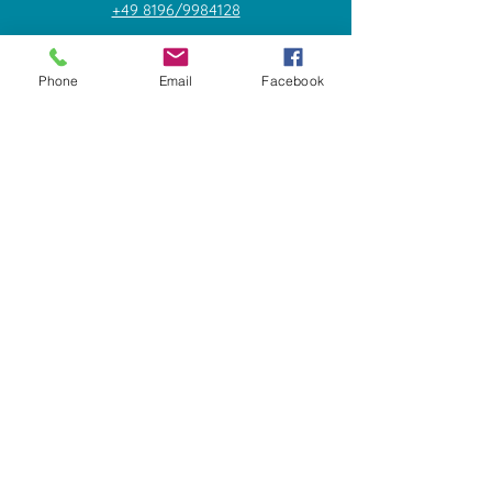
+49 8196/9984128
gh@caryo-hc.com
Phone
Email
Facebook
Explore
Shop
Contact
Über uns
Call +49 173/2004558
Allgemeines
Geschäftsbedingungen
Zahlungsmöglichkeiten
Socials
Facebook
Twitter