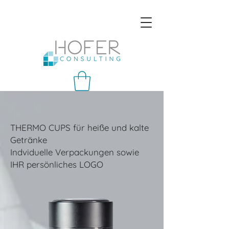
THERMO CUPS für heiße und kalte
Getränke
Indviduelle Verpackungen sowie
IHR persönliches LOGO