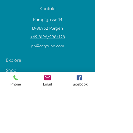
Kontakt
Kampfgasse 14
D-86932 Pürgen
+49 8196/9984128
gh@caryo-hc.com
Explore
Shop
Contact
Phone
Email
Facebook
Über uns
Call +49 173/2004558
Allgemeines
Geschäftsbedingungen
Zahlungsmöglichkeiten