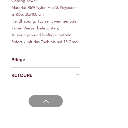
Cooling Towel:
Material: 45% Nylon + 55% Polyester
Größe: 30x100 cm
Handhabung: Tuch mit warmen oder
kalten Wasser befeuchten,
Auswringen und kräftig schütteln.
Sofort kühlt das Tuch bis auf 15 Grad.
Pflege
Hand oder Maschinenwäsche bei 30
RETOURE
Grad. Verwenden Sie wenig
Waschmittel.
Die Ware kann innerhalb von 14 Tagen
Nicht Trockner geeignet!
zurückgegeben werden, wenn die
Ware keine personalisierung erhalten
hat oder mit einem Logodruck
versehen wurde.
Versandkosten trägt der Käufer.
Siehe Wiederrufsrecht!